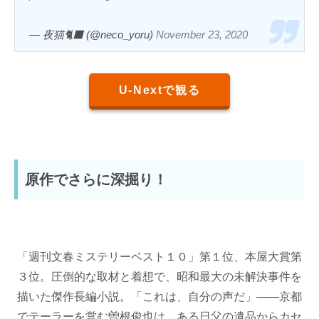
— 夜猫🐈‍⬛ (@neco_yoru)
November 23, 2020
U-Nextで観る
原作でさらに深掘り！
「週刊文春ミステリーベスト１０」第１位、本屋大賞第
３位。圧倒的な取材と着想で、昭和最大の未解決事件を
描いた傑作長編小説。「これは、自分の声だ」――京都
でテーラーを営む曽根俊也は、ある日父の遺品からカセ