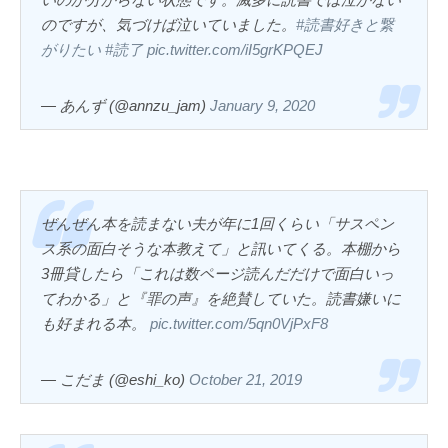
のですが、気づけば泣いていました。
#読書好きと繋
がりたい
#読了
pic.twitter.com/iI5grKPQEJ
— あんず (@annzu_jam)
January 9, 2020
ぜんぜん本を読まない夫が年に1回くらい「サスペン
ス系の面白そうな本教えて」と訊いてくる。本棚から
3冊貸したら「これは数ページ読んだだけで面白いっ
てわかる」と『罪の声』を絶賛していた。読書嫌いに
も好まれる本。
pic.twitter.com/5qn0VjPxF8
— こだま (@eshi_ko)
October 21, 2019