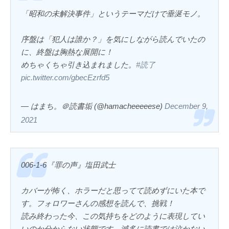
「昭和の未解決事件」というテーマだけで垂涎モノ。
序盤は「犯人は誰か？」を気にしながら読んでいたの
に、終盤は胸熱な展開に！
めちゃくちゃ引き込まれました。
#読了
pic.twitter.com/gbecEzrfd5
— はまち。＠読書垢 (@hamacheeeeese)
December 9,
2021
006-1-6『罪の声』塩田武士
カバーが怖く、ホラーだと思ってて読めずにいた本で
す。フォロワーさんの感想を読んで、挑戦！
読み終わった今、この気持ちをどのように表現してい
いのか分からない状態です。滅多に読書では泣かない