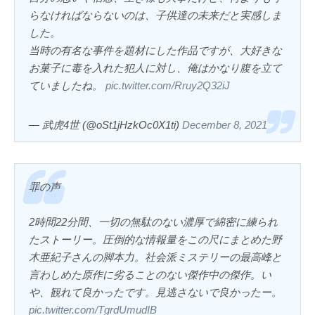
らなければならないのは、子供達の未来だと実感しま
した。
当時の有名な事件を題材にした作品ですが、大好きな
お菓子に毒を入れた犯人に対し、俺はかなり腹を立て
ていましたね。
pic.twitter.com/Rruy2Q32iJ
— 武虎4世 (@oSt1jHzkOc0X1ti)
December 8, 2021
罪の声
2時間22分間、一切の無駄のない濃厚で綿密に練られ
たストーリー。圧倒的な情報量をこの尺にまとめた野
木亜紀子さんの脚本力。社会派ミステリーの最高峰と
言わしめた原作に劣ることのない傑作中の傑作。い
や、観れて良かったです。見逃さないで良かったー。
pic.twitter.com/TgrdUmudIB