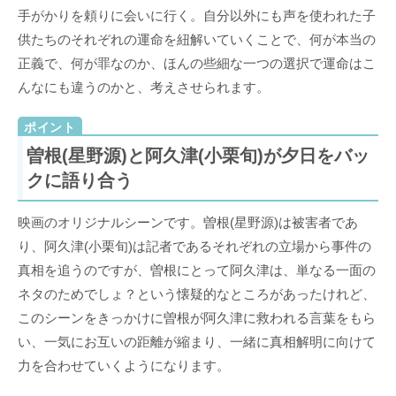
手がかりを頼りに会いに行く。自分以外にも声を使われた子
供たちのそれぞれの運命を紐解いていくことで、何が本当の
正義で、何が罪なのか、ほんの些細な一つの選択で運命はこ
んなにも違うのかと、考えさせられます。
曽根(星野源)と阿久津(小栗旬)が夕日をバッ
クに語り合う
映画のオリジナルシーンです。曽根(星野源)は被害者であ
り、阿久津(小栗旬)は記者であるそれぞれの立場から事件の
真相を追うのですが、曽根にとって阿久津は、単なる一面の
ネタのためでしょ？という懐疑的なところがあったけれど、
このシーンをきっかけに曽根が阿久津に救われる言葉をもら
い、一気にお互いの距離が縮まり、一緒に真相解明に向けて
力を合わせていくようになります。