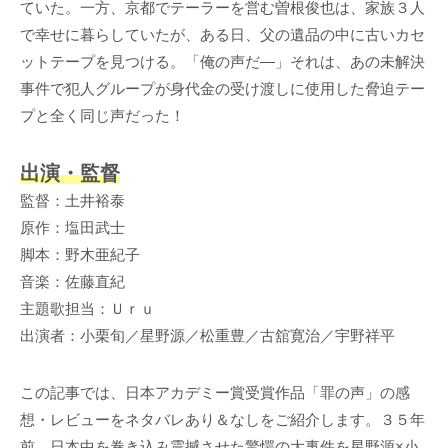
ていた。一方、京都でテーラーを営む曽根俊也は、家族３人
で幸せに暮らしていたが、ある日、父の遺品の中に古いカセ
ットテープを見つける。「俺の声だ―」それは、あの未解決
事件で犯人グループが身代金の受け渡しに使用した脅迫テー
プと全く同じ声だった！
出演・監督
監督：土井裕泰
原作：塩田武士
脚本：野木亜紀子
音楽：佐藤直紀
主題歌担当：Ｕｒｕ
出演者：小栗旬／星野源／松重豊／古舘寛治／宇野祥平
この記事では、日本アカデミー賞受賞作品「罪の声」の感
想・レビューをネタバレあり＆なしをご紹介します。３５年
前、日本中を巻き込み震撼させた驚愕の大事件を星野源×小