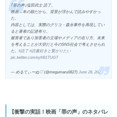
｢罪の声｣塩田武士 読了。
映画→本の順だから、背景が浮かんで読みやすかっ
た。
内容としては、実際のグリコ・森永事件を再現してい
ると著者の記述有り。
被害者であり加害者の立場やメディアの在り方、未来
を考えることが大切だと今のSNS社会で考えさせられ
た。
#読了
#読書好きと繋がりたい
pic.twitter.com/eyfrB1TUGT
— めるてぃーぬ♡ (@megumaru0827)
June 28, 2021
【衝撃の実話！映画「罪の声」のネタバレ