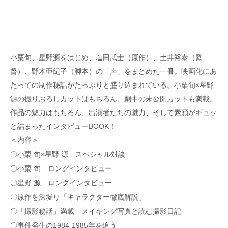
小栗旬、星野源をはじめ、塩田武士（原作）、土井裕泰（監
督）、野木亜紀子（脚本）の「声」をまとめた一冊。映画化にあ
たっての制作秘話がたっぷりと盛り込まれている。小栗旬×星野
源の撮りおろしカットはもちろん、劇中の未公開カットも満載。
作品の魅力はもちろん、出演者たちの魅力、そして素顔がギュッ
と詰まったインタビューBOOK！
＜内容＞
〇小栗 旬×星野 源 スペシャル対談
〇小栗 旬 ロングインタビュー
〇星野 源 ロングインタビュー
〇原作を深堀り「キャラクター徹底解説」
〇「撮影秘話」満載 メイキング写真と読む撮影日記
〇事件発生の1984-1985年を追う