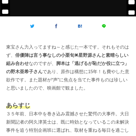
東宝さん力入ってますね～と感じた一本です。それもそのは
ず、
俳優陣は言う事なしの小栗旬✖星野源さんと素晴らしい
組み合わせ
なのですが、
脚本は「逃げるが恥だか役に立つ」
の野木亜希子さん
であり、原作は構想に15年！も費やした意
欲作です。また題材が“声”に焦点を当てた事件ものは珍しい
と思いましたので、映画館で観ました。
あらすじ
３５年前、日本中を巻き込み震撼させた驚愕の大事件。大日
新聞記者の阿久津英士は、既に時効となっているこの未解決
事件を追う特別企画班に選ばれ、取材を重ねる毎日を過ごし