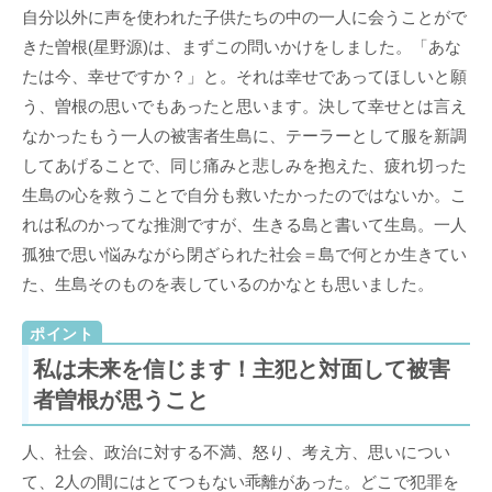
自分以外に声を使われた子供たちの中の一人に会うことがで
きた曽根(星野源)は、まずこの問いかけをしました。「あな
たは今、幸せですか？」と。それは幸せであってほしいと願
う、曽根の思いでもあったと思います。決して幸せとは言え
なかったもう一人の被害者生島に、テーラーとして服を新調
してあげることで、同じ痛みと悲しみを抱えた、疲れ切った
生島の心を救うことで自分も救いたかったのではないか。こ
れは私のかってな推測ですが、生きる島と書いて生島。一人
孤独で思い悩みながら閉ざられた社会＝島で何とか生きてい
た、生島そのものを表しているのかなとも思いました。
私は未来を信じます！主犯と対面して被害
者曽根が思うこと
人、社会、政治に対する不満、怒り、考え方、思いについ
て、2人の間にはとてつもない乖離があった。どこで犯罪を